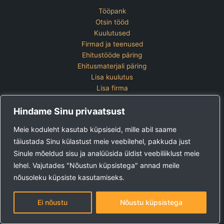
Tööpank
Otsin tööd
Kuulutused
Firmad ja teenused
Ehitustööde päring
Ehitusmaterjali päring
Lisa kuulutus
Lisa firma
Hinnakiri
Hindame Sinu privaatsust
Kontakt
Lisa kuulutus
Meie koduleht kasutab küpsiseid, mille abil saame
Vaata ettevõtete pakette
täiustada Sinu külastust meie veebilehel, pakkuda just
Sinule mõeldud sisu ja analüüsida üldist veebiliiklust meie
Ehitus24 OÜ
Tel:
+372 5123 867 (E-R 9-15)
lehel. Vajutades "Nõustun küpsistega" annad meile
E-post:
kuulutused@ehitus24.ee
nõusoleku küpsiste kasutamiseks.
Copyright © 2026 Ehitus24
Ei nõustu
Nõustu küpsistega