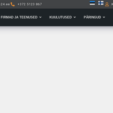
s24.ee
+372 5123 867
Open Firmad ja teenused
Open Kuulutused
Open 
FIRMAD JA TEENUSED
KUULUTUSED
PÄRINGUD