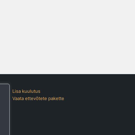
Lisa kuulutus
Vaata ettevõtete pakette