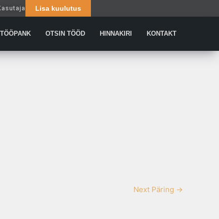
Kasutaja
Lisa kuulutus
Päringud
TÖÖPANK
OTSIN TÖÖD
HINNAKIRI
KONTAKT
Next Päring
→