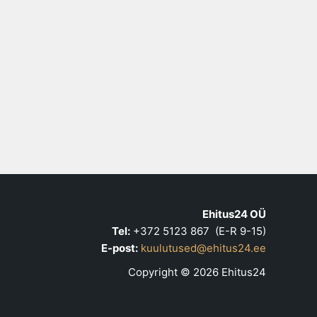
Ehitus24 OÜ
Tel:
+372 5123 867 (E-R 9-15)
E-post:
kuulutused@ehitus24.ee
Copyright © 2026 Ehitus24