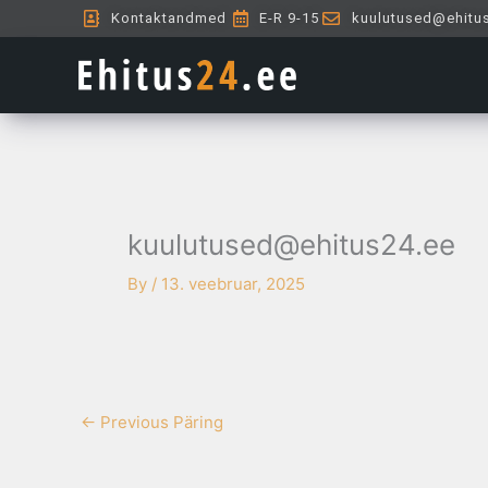
Skip
Kontaktandmed
E-R 9-15
kuulutused@ehitu
to
content
kuulutused@ehitus24.ee
By
/
13. veebruar, 2025
←
Previous Päring