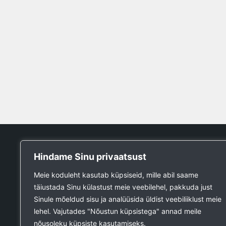
Tööpank
Hindame Sinu privaatsust
Otsin tööd
Meie koduleht kasutab küpsiseid, mille abil saame
Kuulutused
täiustada Sinu külastust meie veebilehel, pakkuda just
Firmad ja teenused
Sinule mõeldud sisu ja analüüsida üldist veebiliiklust meie
Ehitustööde päring
lehel. Vajutades "Nõustun küpsistega" annad meile
Ehitusmaterjali päring
nõusoleku küpsiste kasutamiseks.
Lisa kuulutus