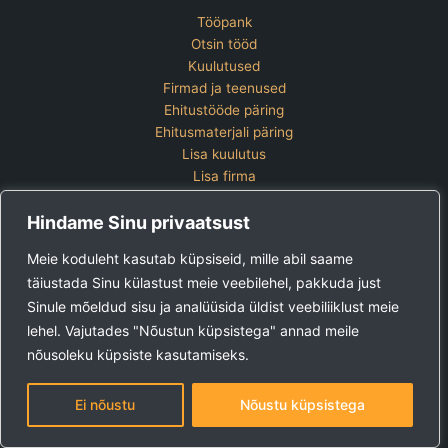
Tööpank
Otsin tööd
Kuulutused
Firmad ja teenused
Ehitustööde päring
Ehitusmaterjali päring
Lisa kuulutus
Lisa firma
Hinnakiri
Hindame Sinu privaatsust
Kontakt
Lisa kuulutus
Meie koduleht kasutab küpsiseid, mille abil saame
Vaata ettevõtete pakette
täiustada Sinu külastust meie veebilehel, pakkuda just
Sinule mõeldud sisu ja analüüsida üldist veebiliiklust meie
Ehitus24 OÜ
Tel:
+372 5123 867 (E-R 9-15)
lehel. Vajutades "Nõustun küpsistega" annad meile
E-post:
kuulutused@ehitus24.ee
nõusoleku küpsiste kasutamiseks.
Copyright © 2026 Ehitus24
Ei nõustu
Nõustu küpsistega