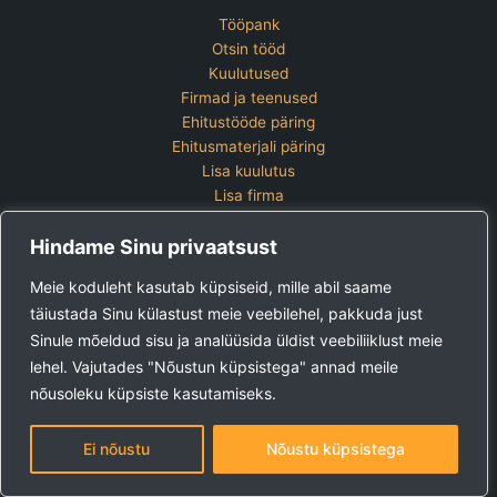
Tööpank
Otsin tööd
Kuulutused
Firmad ja teenused
Ehitustööde päring
Ehitusmaterjali päring
Lisa kuulutus
Lisa firma
Hinnakiri
Hindame Sinu privaatsust
Kontakt
Lisa kuulutus
Meie koduleht kasutab küpsiseid, mille abil saame
Vaata ettevõtete pakette
täiustada Sinu külastust meie veebilehel, pakkuda just
Sinule mõeldud sisu ja analüüsida üldist veebiliiklust meie
Ehitus24 OÜ
Tel:
+372 5123 867 (E-R 9-15)
lehel. Vajutades "Nõustun küpsistega" annad meile
E-post:
kuulutused@ehitus24.ee
nõusoleku küpsiste kasutamiseks.
Copyright © 2026 Ehitus24
Ei nõustu
Nõustu küpsistega