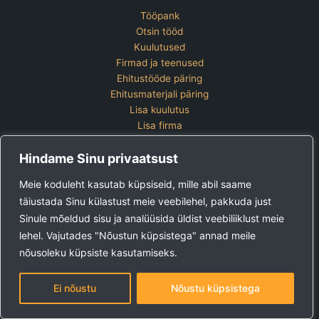
Tööpank
Otsin tööd
Kuulutused
Firmad ja teenused
Ehitustööde päring
Ehitusmaterjali päring
Lisa kuulutus
Lisa firma
Hinnakiri
Hindame Sinu privaatsust
Kontakt
Lisa kuulutus
Meie koduleht kasutab küpsiseid, mille abil saame
Vaata ettevõtete pakette
täiustada Sinu külastust meie veebilehel, pakkuda just
Sinule mõeldud sisu ja analüüsida üldist veebiliiklust meie
Ehitus24 OÜ
Tel:
+372 5123 867 (E-R 9-15)
lehel. Vajutades "Nõustun küpsistega" annad meile
E-post:
kuulutused@ehitus24.ee
nõusoleku küpsiste kasutamiseks.
Copyright © 2026 Ehitus24
Ei nõustu
Nõustu küpsistega