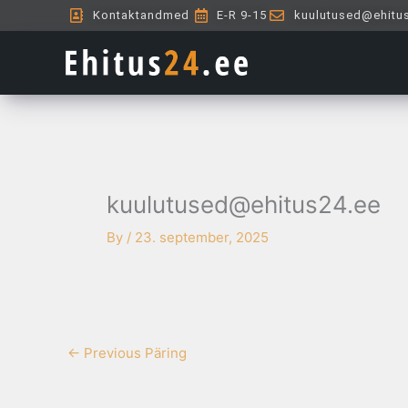
Skip
Kontaktandmed
E-R 9-15
kuulutused@ehitu
to
content
kuulutused@ehitus24.ee
By
/
23. september, 2025
←
Previous Päring