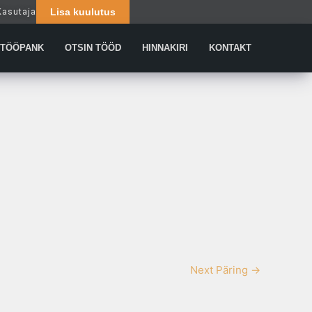
Kasutaja
Lisa kuulutus
Päringud
TÖÖPANK
OTSIN TÖÖD
HINNAKIRI
KONTAKT
Next Päring
→