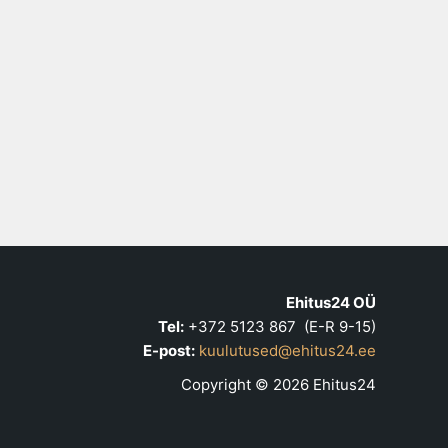
Ehitus24 OÜ
Tel:
+372 5123 867 (E-R 9-15)
E-post:
kuulutused@ehitus24.ee
Copyright © 2026 Ehitus24