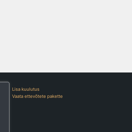
Lisa kuulutus
Vaata ettevõtete pakette