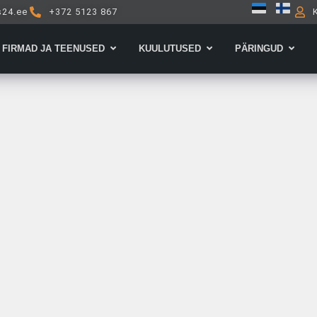
s24.ee
+372 5123 867
Open Firmad ja teenused
Open Kuulutused
Open 
FIRMAD JA TEENUSED
KUULUTUSED
PÄRINGUD