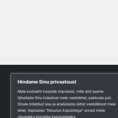
Tööpank
Hindame Sinu privaatsust
Otsin tööd
Meie koduleht kasutab küpsiseid, mille abil saame
Kuulutused
täiustada Sinu külastust meie veebilehel, pakkuda just
Firmad ja teenused
Sinule mõeldud sisu ja analüüsida üldist veebiliiklust meie
Ehitustööde päring
lehel. Vajutades "Nõustun küpsistega" annad meile
Ehitusmaterjali päring
nõusoleku küpsiste kasutamiseks.
Lisa kuulutus