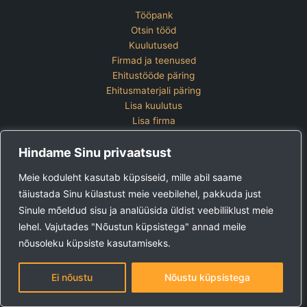
Tööpank
Otsin tööd
Kuulutused
Firmad ja teenused
Ehitustööde päring
Ehitusmaterjali päring
Lisa kuulutus
Lisa firma
Hinnakiri
Hindame Sinu privaatsust
Kontakt
Lisa kuulutus
Meie koduleht kasutab küpsiseid, mille abil saame
Vaata ettevõtete pakette
täiustada Sinu külastust meie veebilehel, pakkuda just
Sinule mõeldud sisu ja analüüsida üldist veebiliiklust meie
Ehitus24 OÜ
Tel:
+372 5123 867 (E-R 9-15)
lehel. Vajutades "Nõustun küpsistega" annad meile
E-post:
kuulutused@ehitus24.ee
nõusoleku küpsiste kasutamiseks.
Copyright © 2026 Ehitus24
Ei nõustu
Nõustu küpsistega