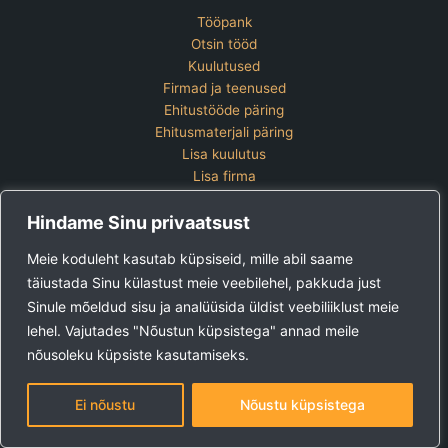
Tööpank
Otsin tööd
Kuulutused
Firmad ja teenused
Ehitustööde päring
Ehitusmaterjali päring
Lisa kuulutus
Lisa firma
Hinnakiri
Hindame Sinu privaatsust
Kontakt
Lisa kuulutus
Meie koduleht kasutab küpsiseid, mille abil saame
Vaata ettevõtete pakette
täiustada Sinu külastust meie veebilehel, pakkuda just
Sinule mõeldud sisu ja analüüsida üldist veebiliiklust meie
Ehitus24 OÜ
Tel:
+372 5123 867 (E-R 9-15)
lehel. Vajutades "Nõustun küpsistega" annad meile
E-post:
kuulutused@ehitus24.ee
nõusoleku küpsiste kasutamiseks.
Copyright © 2026 Ehitus24
Ei nõustu
Nõustu küpsistega