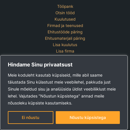
Tööpank
Otsin tööd
Kuulutused
Firmad ja teenused
Ehitustööde päring
Ehitusmaterjali päring
Lisa kuulutus
Lisa firma
Hinnakiri
Hindame Sinu privaatsust
Kontakt
Lisa kuulutus
Meie koduleht kasutab küpsiseid, mille abil saame
Vaata ettevõtete pakette
täiustada Sinu külastust meie veebilehel, pakkuda just
Sinule mõeldud sisu ja analüüsida üldist veebiliiklust meie
Ehitus24 OÜ
Tel:
+372 5123 867 (E-R 9-15)
lehel. Vajutades "Nõustun küpsistega" annad meile
E-post:
kuulutused@ehitus24.ee
nõusoleku küpsiste kasutamiseks.
Copyright © 2026 Ehitus24
Ei nõustu
Nõustu küpsistega