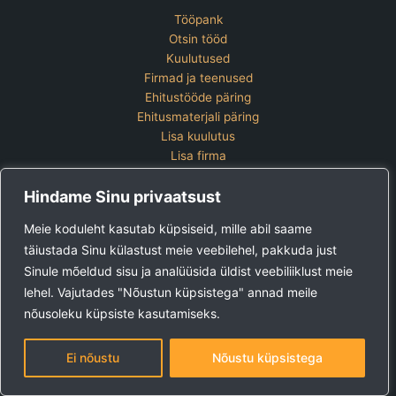
Tööpank
Otsin tööd
Kuulutused
Firmad ja teenused
Ehitustööde päring
Ehitusmaterjali päring
Lisa kuulutus
Lisa firma
Hinnakiri
Hindame Sinu privaatsust
Kontakt
Lisa kuulutus
Meie koduleht kasutab küpsiseid, mille abil saame
Vaata ettevõtete pakette
täiustada Sinu külastust meie veebilehel, pakkuda just
Sinule mõeldud sisu ja analüüsida üldist veebiliiklust meie
Ehitus24 OÜ
Tel:
+372 5123 867 (E-R 9-15)
lehel. Vajutades "Nõustun küpsistega" annad meile
E-post:
kuulutused@ehitus24.ee
nõusoleku küpsiste kasutamiseks.
Copyright © 2026 Ehitus24
Ei nõustu
Nõustu küpsistega