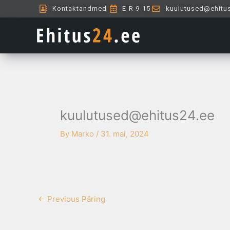
Skip
Kontaktandmed
E-R 9-15
kuulutused@ehitu
to
content
kuulutused@ehitus24.ee
By
Marko
/
31. mai, 2024
←
Previous Päring