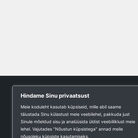
Tööpank
Hindame Sinu privaatsust
Otsin tööd
Meie koduleht kasutab küpsiseid, mille abil saame
Kuulutused
täiustada Sinu külastust meie veebilehel, pakkuda just
Firmad ja teenused
Sinule mõeldud sisu ja analüüsida üldist veebiliiklust meie
Ehitustööde päring
lehel. Vajutades "Nõustun küpsistega" annad meile
Ehitusmaterjali päring
nõusoleku küpsiste kasutamiseks.
Lisa kuulutus