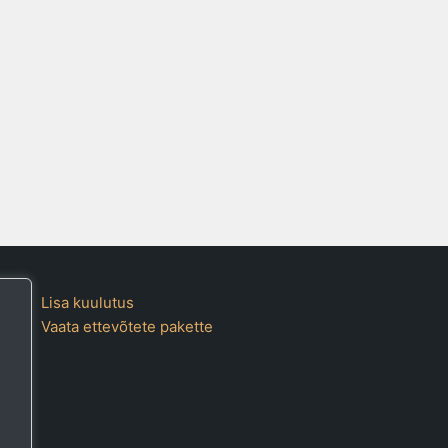
Lisa kuulutus
Vaata ettevõtete pakette