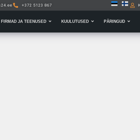
s24.ee
+372 5123 867
Open Firmad ja teenused
Open Kuulutused
Open 
FIRMAD JA TEENUSED
KUULUTUSED
PÄRINGUD