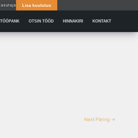
Kasutaja
Lisa kuulutus
Päringud
TÖÖPANK
OTSIN TÖÖD
HINNAKIRI
KONTAKT
Next Päring
→