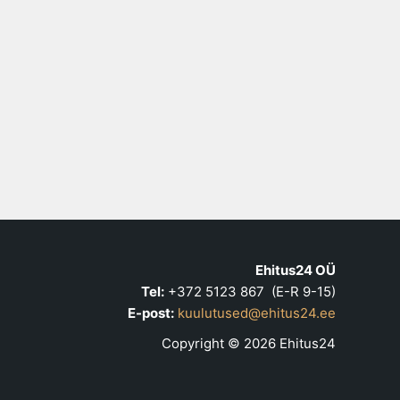
Ehitus24 OÜ
Tel:
+372 5123 867 (E-R 9-15)
E-post:
kuulutused@ehitus24.ee
Copyright © 2026 Ehitus24