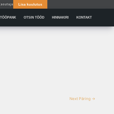
Kasutaja
Lisa kuulutus
Päringud
TÖÖPANK
OTSIN TÖÖD
HINNAKIRI
KONTAKT
Next Päring
→