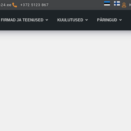
s24.ee
+372 5123 867
Open Firmad ja teenused
Open Kuulutused
Open 
FIRMAD JA TEENUSED
KUULUTUSED
PÄRINGUD