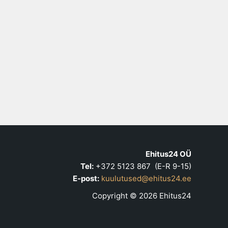
Ehitus24 OÜ
Tel:
+372 5123 867 (E-R 9-15)
E-post:
kuulutused@ehitus24.ee
Copyright © 2026 Ehitus24