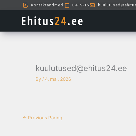
Skip
Kontaktandmed
E-R 9-15
kuulutused@ehitu
to
content
kuulutused@ehitus24.ee
By
/
4. mai, 2026
←
Previous Päring