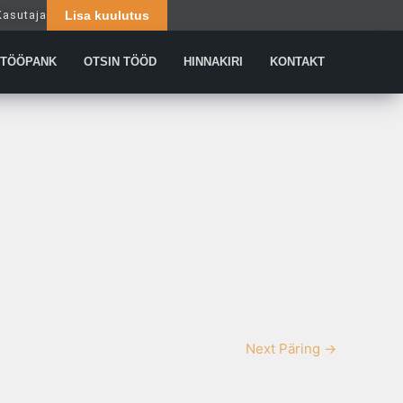
Kasutaja
Lisa kuulutus
Päringud
TÖÖPANK
OTSIN TÖÖD
HINNAKIRI
KONTAKT
Next Päring
→