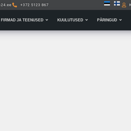
s24.ee
+372 5123 867
Open Firmad ja teenused
Open Kuulutused
Open 
FIRMAD JA TEENUSED
KUULUTUSED
PÄRINGUD