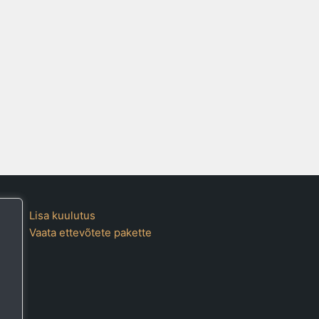
Lisa kuulutus
Vaata ettevõtete pakette