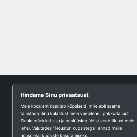
Tööpank
Hindame Sinu privaatsust
Otsin tööd
Meie koduleht kasutab küpsiseid, mille abil saame
Kuulutused
täiustada Sinu külastust meie veebilehel, pakkuda just
Firmad ja teenused
Sinule mõeldud sisu ja analüüsida üldist veebiliiklust meie
Ehitustööde päring
lehel. Vajutades "Nõustun küpsistega" annad meile
Ehitusmaterjali päring
nõusoleku küpsiste kasutamiseks.
Lisa kuulutus