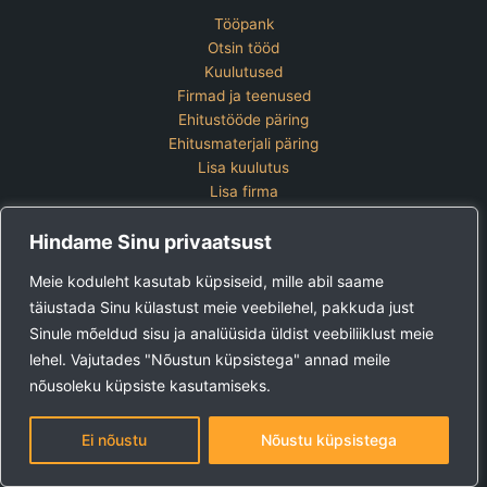
Tööpank
Otsin tööd
Kuulutused
Firmad ja teenused
Ehitustööde päring
Ehitusmaterjali päring
Lisa kuulutus
Lisa firma
Hinnakiri
Hindame Sinu privaatsust
Kontakt
Lisa kuulutus
Meie koduleht kasutab küpsiseid, mille abil saame
Vaata ettevõtete pakette
täiustada Sinu külastust meie veebilehel, pakkuda just
Sinule mõeldud sisu ja analüüsida üldist veebiliiklust meie
Ehitus24 OÜ
Tel:
+372 5123 867 (E-R 9-15)
lehel. Vajutades "Nõustun küpsistega" annad meile
E-post:
kuulutused@ehitus24.ee
nõusoleku küpsiste kasutamiseks.
Copyright © 2026 Ehitus24
Ei nõustu
Nõustu küpsistega