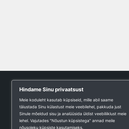
Tööpank
Hindame Sinu privaatsust
Otsin tööd
Meie koduleht kasutab küpsiseid, mille abil saame
Kuulutused
täiustada Sinu külastust meie veebilehel, pakkuda just
Firmad ja teenused
Sinule mõeldud sisu ja analüüsida üldist veebiliiklust meie
Ehitustööde päring
lehel. Vajutades "Nõustun küpsistega" annad meile
Ehitusmaterjali päring
nõusoleku küpsiste kasutamiseks.
Lisa kuulutus