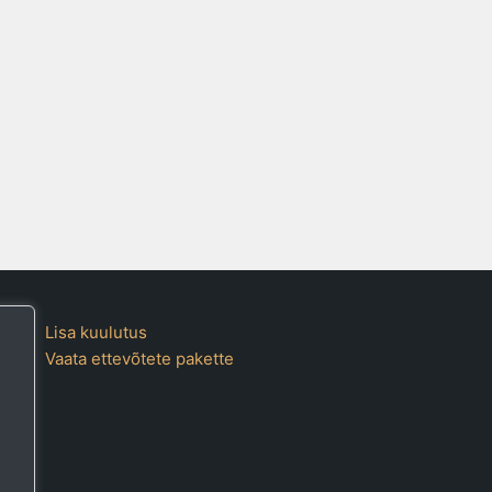
Lisa kuulutus
Vaata ettevõtete pakette