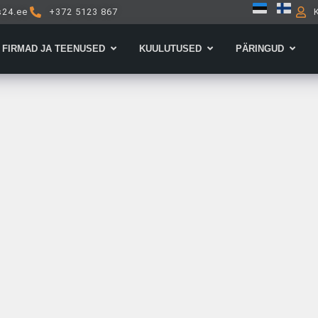
s24.ee
+372 5123 867
Open Firmad ja teenused
Open Kuulutused
Open 
FIRMAD JA TEENUSED
KUULUTUSED
PÄRINGUD