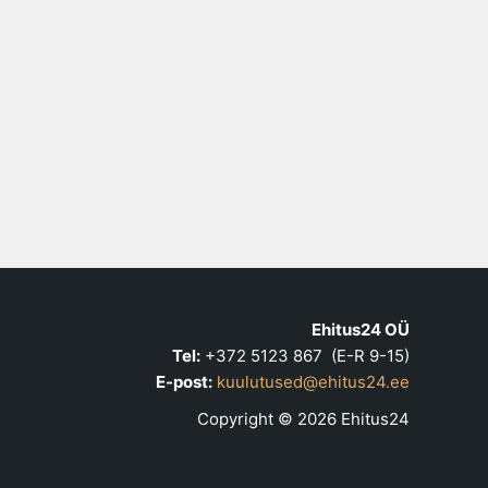
Ehitus24 OÜ
Tel:
+372 5123 867 (E-R 9-15)
E-post:
kuulutused@ehitus24.ee
Copyright © 2026 Ehitus24