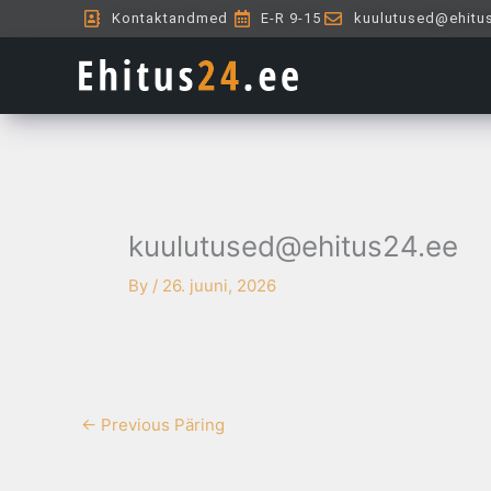
Skip
Kontaktandmed
E-R 9-15
kuulutused@ehitu
to
content
kuulutused@ehitus24.ee
By
/
26. juuni, 2026
←
Previous Päring