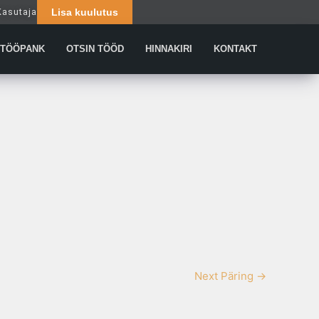
Kasutaja
Lisa kuulutus
Päringud
TÖÖPANK
OTSIN TÖÖD
HINNAKIRI
KONTAKT
Next Päring
→