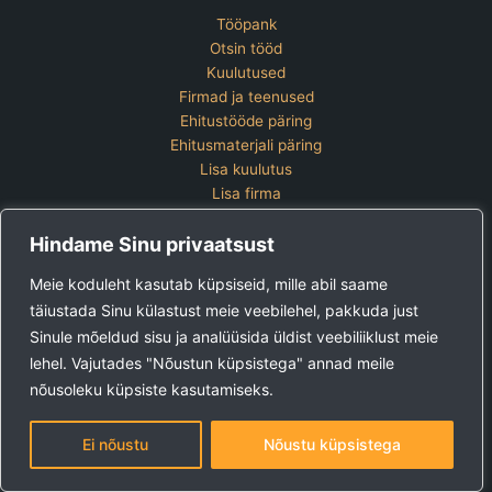
Tööpank
Otsin tööd
Kuulutused
Firmad ja teenused
Ehitustööde päring
Ehitusmaterjali päring
Lisa kuulutus
Lisa firma
Hinnakiri
Hindame Sinu privaatsust
Kontakt
Lisa kuulutus
Meie koduleht kasutab küpsiseid, mille abil saame
Vaata ettevõtete pakette
täiustada Sinu külastust meie veebilehel, pakkuda just
Sinule mõeldud sisu ja analüüsida üldist veebiliiklust meie
Ehitus24 OÜ
Tel:
+372 5123 867 (E-R 9-15)
lehel. Vajutades "Nõustun küpsistega" annad meile
E-post:
kuulutused@ehitus24.ee
nõusoleku küpsiste kasutamiseks.
Copyright © 2026 Ehitus24
Ei nõustu
Nõustu küpsistega