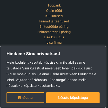
Tööpank
Otsin tööd
Kuulutused
Firmad ja teenused
Ehitustööde päring
Ehitusmaterjali päring
Lisa kuulutus
Lisa firma
Hinnakiri
Hindame Sinu privaatsust
Kontakt
Lisa kuulutus
Meie koduleht kasutab küpsiseid, mille abil saame
Vaata ettevõtete pakette
täiustada Sinu külastust meie veebilehel, pakkuda just
Sinule mõeldud sisu ja analüüsida üldist veebiliiklust meie
Ehitus24 OÜ
Tel:
+372 5123 867 (E-R 9-15)
lehel. Vajutades "Nõustun küpsistega" annad meile
E-post:
kuulutused@ehitus24.ee
nõusoleku küpsiste kasutamiseks.
Copyright © 2026 Ehitus24
Ei nõustu
Nõustu küpsistega