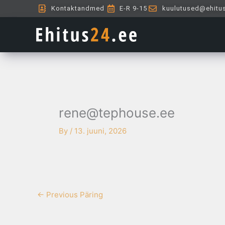
Skip
Kontaktandmed
E-R 9-15
kuulutused@ehitu
to
content
rene@tephouse.ee
By
/
13. juuni, 2026
←
Previous Päring