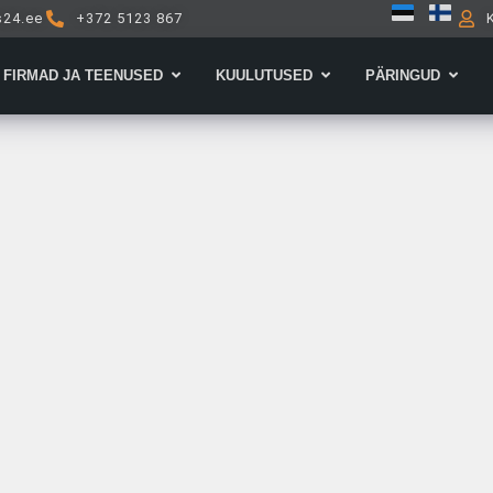
s24.ee
+372 5123 867
Open Firmad ja teenused
Open Kuulutused
Open 
FIRMAD JA TEENUSED
KUULUTUSED
PÄRINGUD