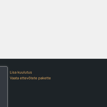
Lisa kuulutus
Vaata ettevõtete pakette