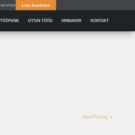
Kasutaja
Lisa kuulutus
Päringud
TÖÖPANK
OTSIN TÖÖD
HINNAKIRI
KONTAKT
Next Päring
→