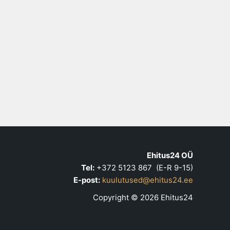
Ehitus24 OÜ
Tel:
+372 5123 867 (E-R 9-15)
E-post:
kuulutused@ehitus24.ee
Copyright © 2026 Ehitus24