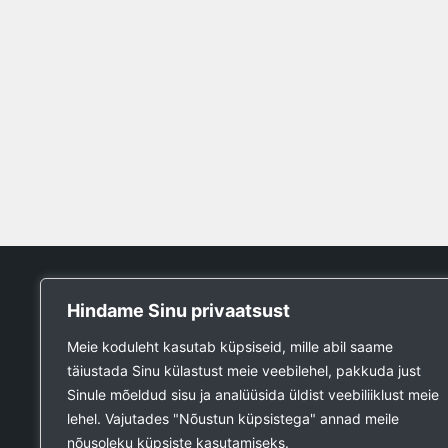
Tööpank
Hindame Sinu privaatsust
Otsin tööd
Meie koduleht kasutab küpsiseid, mille abil saame
Kuulutused
täiustada Sinu külastust meie veebilehel, pakkuda just
Firmad ja teenused
Sinule mõeldud sisu ja analüüsida üldist veebiliiklust meie
Ehitustööde päring
lehel. Vajutades "Nõustun küpsistega" annad meile
Ehitusmaterjali päring
nõusoleku küpsiste kasutamiseks.
Lisa kuulutus