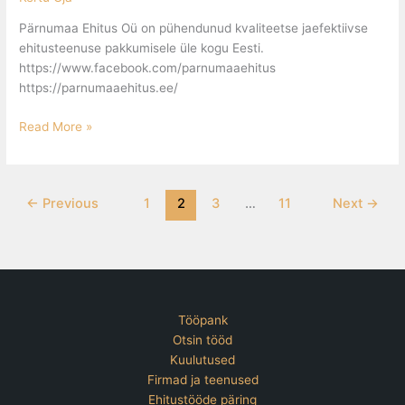
Pärnumaa Ehitus Oü on pühendunud kvaliteetse jaefektiivse
ehitusteenuse pakkumisele üle kogu Eesti.
https://www.facebook.com/parnumaaehitus
https://parnumaaehitus.ee/
Read More »
←
Previous
1
2
3
…
11
Next
→
Tööpank
Otsin tööd
Kuulutused
Firmad ja teenused
Ehitustööde päring