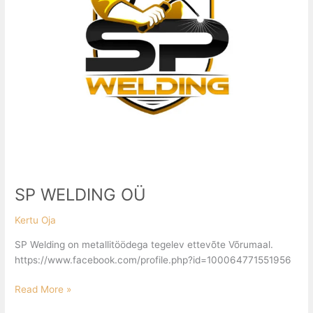
SP WELDING OÜ
Kertu Oja
SP Welding on metallitöödega tegelev ettevõte Võrumaal.
https://www.facebook.com/profile.php?id=100064771551956
Read More »