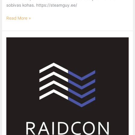
sobivas kohas. https://steamguy.ee/
Read More »
RAIDCON
OÜ