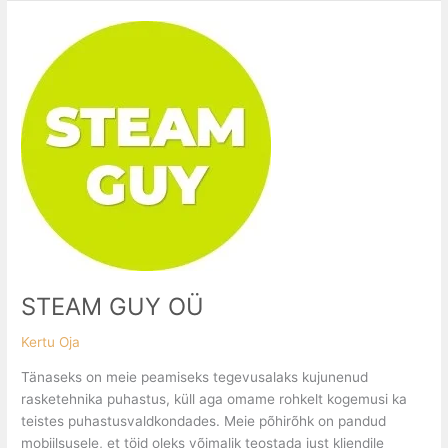
STEAM
GUY
OÜ
STEAM GUY OÜ
Kertu Oja
Tänaseks on meie peamiseks tegevusalaks kujunenud
rasketehnika puhastus, küll aga omame rohkelt kogemusi ka
teistes puhastusvaldkondades. Meie põhirõhk on pandud
mobiilsusele, et töid oleks võimalik teostada just kliendile