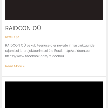
RAIDCON OÜ
Kertu Oja
RAIDCON OÜ pakub teenuseid erinevate infrastruktuuride
rajamisel ja projekteerimisel üle Eesti. http://raidcon.ee
https://www.facebook.com/raidconou
Read More »
MATTWATT
OÜ