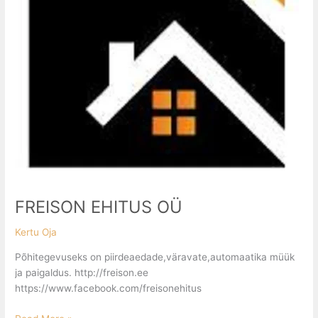
FREISON EHITUS OÜ
Kertu Oja
Põhitegevuseks on piirdeaedade,väravate,automaatika müük
ja paigaldus. http://freison.ee
https://www.facebook.com/freisonehitus