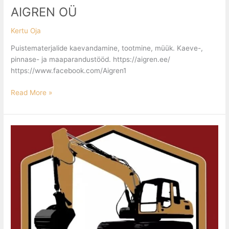
AIGREN OÜ
Kertu Oja
Puistematerjalide kaevandamine, tootmine, müük. Kaeve-,
pinnase- ja maaparandustööd. https://aigren.ee/
https://www.facebook.com/Aigren1
Read More »
RINCROL
GRUPP
OÜ