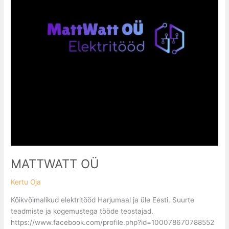
MATTWATT OÜ
Kertu Oja
Kõikvõimalikud elektritööd Harjumaal ja üle Eesti. Suurte
teadmiste ja kogemustega tööde teostajad.
https://www.facebook.com/profile.php?id=100078670788552