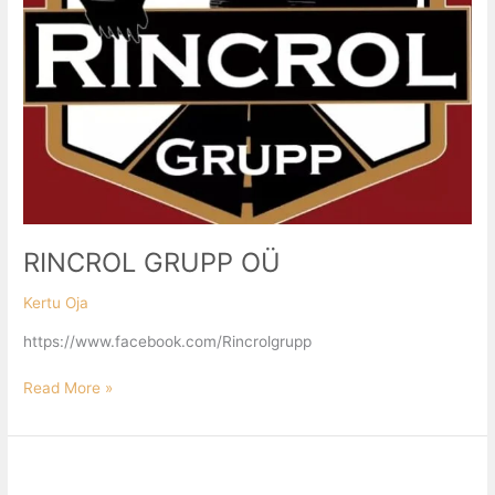
RINCROL GRUPP OÜ
Kertu Oja
https://www.facebook.com/Rincrolgrupp
Read More »
PÄRNUMAA
EHITUS