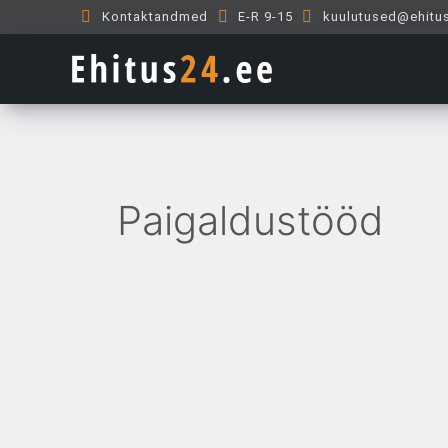
Skip
Kontaktandmed
E-R 9-15
kuulutused@ehitu
to
content
Paigaldustööd
Luysmari
Oü