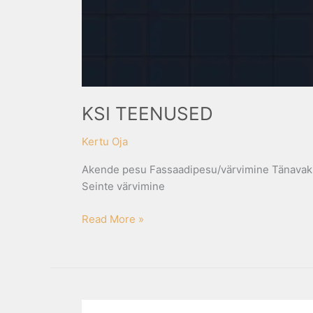
KSI TEENUSED
Kertu Oja
Akende pesu Fassaadipesu/värvimine Tänavaki
Seinte värvimine
Read More »
MACRIBET