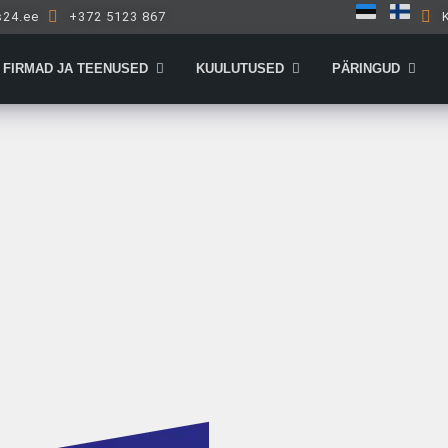
s24.ee
+372 5123 867
Open Firmad ja teenused
Open Kuulutused
Open 
FIRMAD JA TEENUSED
KUULUTUSED
PÄRINGUD