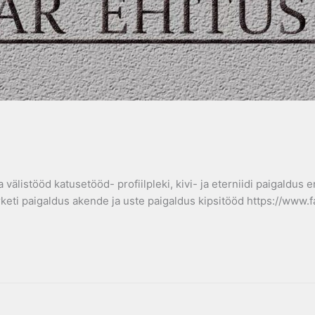
välistööd katusetööd- profiilpleki, kivi- ja eterniidi paigaldus
arketi paigaldus akende ja uste paigaldus kipsitööd https://w