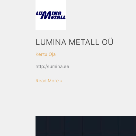
LUMINA
METALL
OÜ
LUMINA METALL OÜ
Kertu Oja
http://lumina.ee
Read More »
KSI
TEENUSED