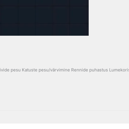
vide pesu Katuste pesu/värvimine Rennide puhastus Lumekoris