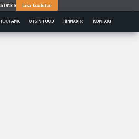
Kasutaja
Lisa kuulutus
Päringud
TÖÖPANK
OTSIN TÖÖD
HINNAKIRI
KONTAKT