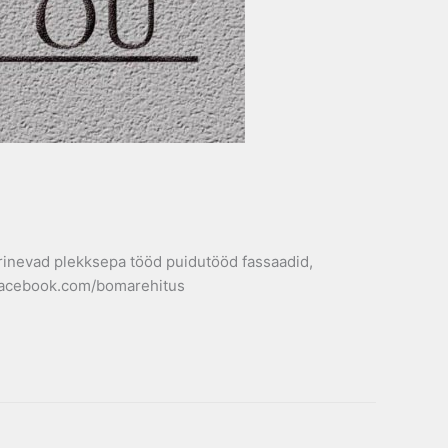
 erinevad plekksepa tööd puidutööd fassaadid,
ww.facebook.com/bomarehitus