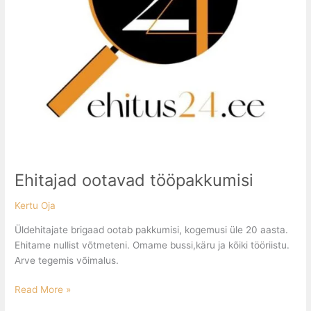
Ehitajad ootavad tööpakkumisi
Kertu Oja
Üldehitajate brigaad ootab pakkumisi, kogemusi üle 20 aasta.
Ehitame nullist võtmeteni. Omame bussi,käru ja kõiki tööriistu.
Arve tegemis võimalus.
Read More »