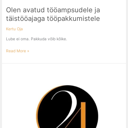
Olen avatud tööampsudele ja
täistööajaga tööpakkumistele
Kertu Oja
Lube ei oma. Pakkuda võib kõike.
Read More »
Otsin
tööd