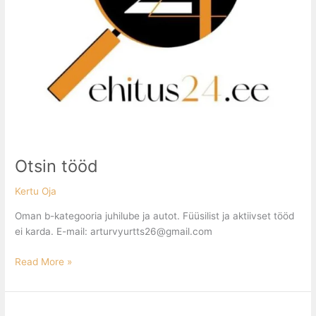
Otsin tööd
Kertu Oja
Oman b-kategooria juhilube ja autot. Füüsilist ja aktiivset tööd
ei karda. E-mail: arturvyurtts26@gmail.com
Read More »
Otsin