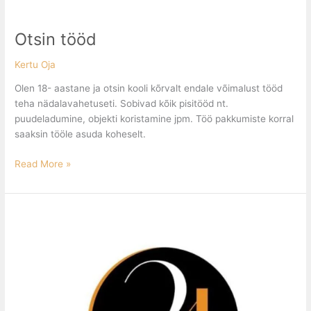
Otsin tööd
Kertu Oja
Olen 18- aastane ja otsin kooli kõrvalt endale võimalust tööd
teha nädalavahetuseti. Sobivad kõik pisitööd nt.
puudeladumine, objekti koristamine jpm. Töö pakkumiste korral
saaksin tööle asuda koheselt.
Read More »
Kogemustega
ehitusmees
otsib
tööd