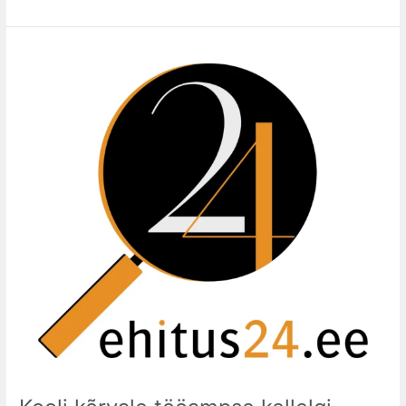
Kooli
kõrvale
tööampse
kellelgi
pakkuda?