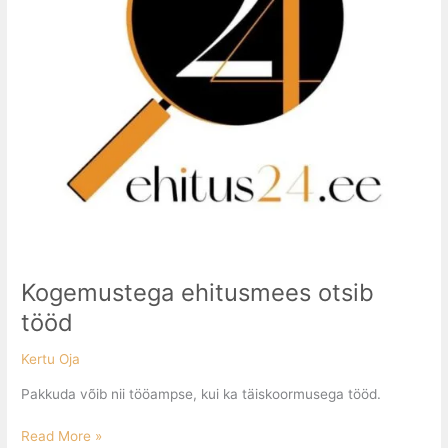
Kogemustega ehitusmees otsib
tööd
Kertu Oja
Pakkuda võib nii tööampse, kui ka täiskoormusega tööd.
Read More »