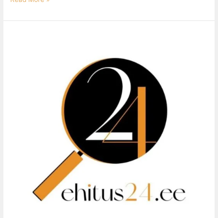
Otsin
tööd