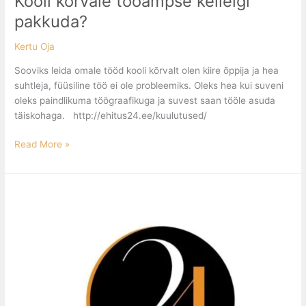
Kooli kõrvale tööampse kellelgi
pakkuda?
Kertu Oja
Sooviks leida omale tööd kooli kõrvalt olen kiire õppija ja hea
suhtleja, füüsiline töö ei ole probleemiks. Oleks hea kui suveni
oleks paindlikuma töögraafikuga ja suvest saan tööle asuda
täiskohaga. http://ehitus24.ee/kuulutused/
Read More »
Otsin
Tallinnas
tööampse