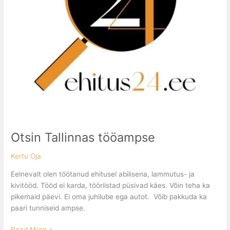
Otsin Tallinnas tööampse
Kertu Oja
Eelnevalt olen töötanud ehitusel abilisena, lammutus- ja
kivitööd. Tööd ei karda, tööriistad püsivad käes. Võin teha ka
pikemaid päevi. Ei oma juhilube ega autot. Võib pakkuda ka
paari tunniseid ampse.
Read More »