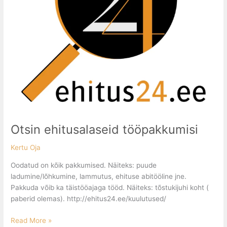
Otsin ehitusalaseid tööpakkumisi
Kertu Oja
Oodatud on kõik pakkumised. Näiteks: puude
ladumine/lõhkumine, lammutus, ehituse abitööline jne.
Pakkuda võib ka täistööajaga tööd. Näiteks: tõstukijuhi koht (
paberid olemas). http://ehitus24.ee/kuulutused/
Read More »