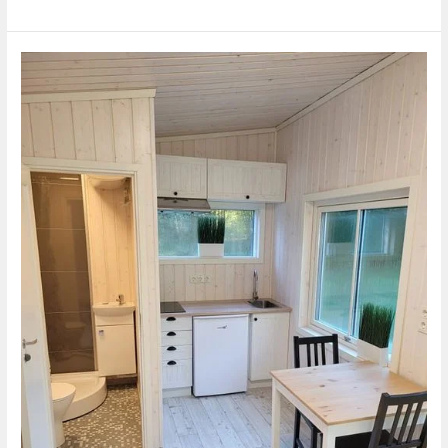
Ehitus-
ja
remonditööd