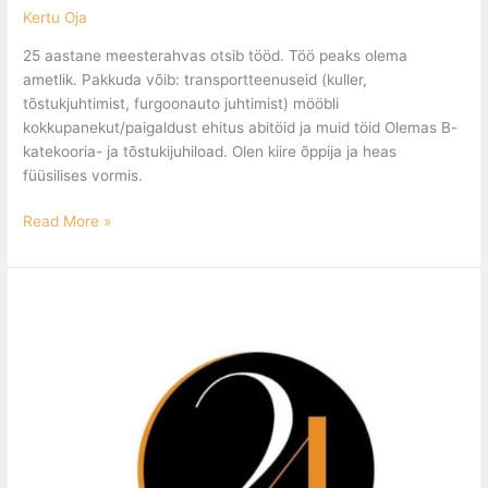
Kertu Oja
25 aastane meesterahvas otsib tööd. Töö peaks olema
ametlik. Pakkuda võib: transportteenuseid (kuller,
tõstukjuhtimist, furgoonauto juhtimist) mööbli
kokkupanekut/paigaldust ehitus abitöid ja muid töid Olemas B-
katekooria- ja tõstukijuhiload. Olen kiire õppija ja heas
füüsilises vormis.
Read More »
Ehitajad
ootavad
tööpakkumisi