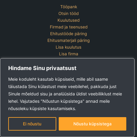
Tööpank
Otsin tööd
Kuulutused
Firmad ja teenused
Ehitustööde päring
Ehitusmaterjali päring
Lisa kuulutus
Lisa firma
Hinnakiri
Hindame Sinu privaatsust
Kontakt
Lisa kuulutus
Meie koduleht kasutab küpsiseid, mille abil saame
Vaata ettevõtete pakette
täiustada Sinu külastust meie veebilehel, pakkuda just
Sinule mõeldud sisu ja analüüsida üldist veebiliiklust meie
Ehitus24 OÜ
Tel:
+372 5123 867 (E-R 9-15)
lehel. Vajutades "Nõustun küpsistega" annad meile
E-post:
kuulutused@ehitus24.ee
nõusoleku küpsiste kasutamiseks.
Copyright © 2026 Ehitus24
Ei nõustu
Nõustu küpsistega