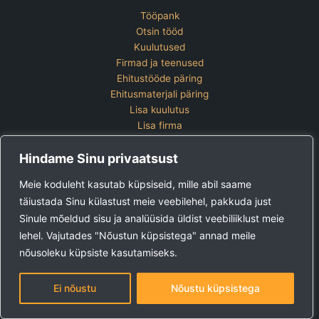
Tööpank
Otsin tööd
Kuulutused
Firmad ja teenused
Ehitustööde päring
Ehitusmaterjali päring
Lisa kuulutus
Lisa firma
Hinnakiri
Hindame Sinu privaatsust
Kontakt
Lisa kuulutus
Meie koduleht kasutab küpsiseid, mille abil saame
Vaata ettevõtete pakette
täiustada Sinu külastust meie veebilehel, pakkuda just
Sinule mõeldud sisu ja analüüsida üldist veebiliiklust meie
Ehitus24 OÜ
Tel:
+372 5123 867 (E-R 9-15)
lehel. Vajutades "Nõustun küpsistega" annad meile
E-post:
kuulutused@ehitus24.ee
nõusoleku küpsiste kasutamiseks.
Copyright © 2026 Ehitus24
Ei nõustu
Nõustu küpsistega